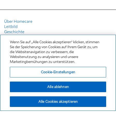
Über Homecare
Leitbild
Geschichte
Nachhaltigkeit
Verordnungsblätter
Wenn Sie auf „Alle Cookies akzeptieren“ klicken, stimmen
Sie der Speicherung von Cookies auf Ihrem Gerät zu, um
Infomaterial
die Websitenavigation zu verbessern, die
Impressum
Websitenutzung zu analysieren und unsere
Marketingbemühungen zu unterstützen.
Fresenius Kabi Homecare ist ein Service von Fresenius Kabi
Cookie-Einstellungen
Austria
Copyright © 2026 Fresenius Kabi Austria GmbH. Alle Rechte
Alle ablehnen
vorbehalten.
Alle Cookies akzeptieren